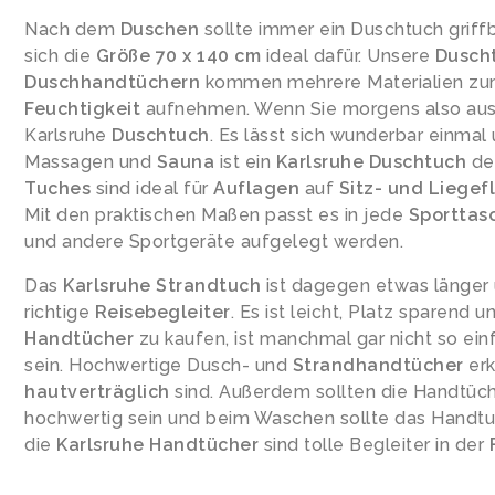
Nach dem
Duschen
sollte immer ein Duschtuch griffb
sich die
Größe 70 x 140 cm
ideal dafür. Unsere
Dusch
Duschhandtüchern
kommen mehrere Materialien zu
Feuchtigkeit
aufnehmen. Wenn Sie morgens also aus d
Karlsruhe
Duschtuch
. Es lässt sich wunderbar einmal
Massagen und
Sauna
ist ein
Karlsruhe
Duschtuch
der
Tuches
sind ideal für
Auflagen
auf
Sitz- und Liegef
Mit den praktischen Maßen passt es in jede
Sporttas
und andere Sportgeräte aufgelegt werden.
Das
Karlsruhe
Strandtuch
ist dagegen etwas länger 
richtige
Reisebegleiter
. Es ist leicht, Platz sparend 
Handtücher
zu kaufen, ist manchmal gar nicht so ein
sein. Hochwertige Dusch- und
Strandhandtücher
erk
hautverträglich
sind. Außerdem sollten die Handtüche
hochwertig sein und beim Waschen sollte das Handtu
die
Karlsruhe
Handtücher
sind tolle Begleiter in der