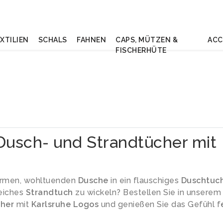
XTILIEN
SCHALS
FAHNEN
CAPS, MÜTZEN &
ACC
FISCHERHÜTE
Dusch- und Strandtücher mit
warmen, wohltuenden
Dusche
in ein flauschiges
Duschtuc
weiches
Strandtuch
zu wickeln? Bestellen Sie in unserem
her
mit
Karlsruhe
Logos
und genießen Sie das Gefühl f