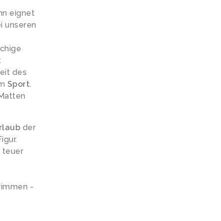
nn eignet
ei unseren
schige
t
eit des
im
Sport
.
 Matten
rlaub
der
igur.
 teuer
hwimmen -