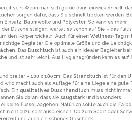
ereit sein. Wenn man sich gerne darin einwickeln will, da
tücher
sorgen dafür, dass Sie schnell trocken werden. B
m Einsatz.
Baumwolle
und
Polyester
. So kann es mehr
er Dusche steigen, wartet es schon auf Sie – das flau
 um den Körper wickeln. Auch für einen
Wellness-Tag
mi
 richtige Begleiter. Die optimale Größe und die Leichtigk
lächen
. Das
Duschtuch
ist auch ein idealer Begleiter be
che
und ist sehr leicht. Aus Hygienegründen kann es auf
und breiter –
100 x 180cm.
Das
Strandtuch
ist für den
U
und wird macht auch als Auflage für eine Liege eine gute F
fach. Ein
qualitatives Duschhandtuch
muss nicht immer
ennen Sie daran, dass sie
saugstark
und besonders
r keine Fussel abgeben. Natürlich sollte auch die Farbe
ch nicht allzu sehr ausbleichen. Ob zum Sport oder Sc
Freizeit
und auch ein schönes Geschenk.