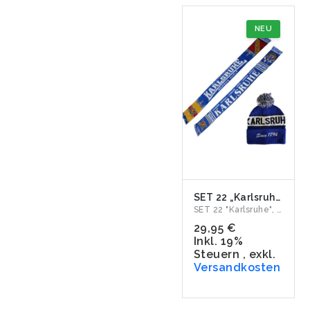
NEU
SET 22 „Karlsruhe" Jacquardschal & Bommelmütze
SET 22 "Karlsruhe", bestehend aus Jacquardschal "Badens Stol...
29,95 €
Inkl. 19%
Steuern
,
exkl.
Versandkosten