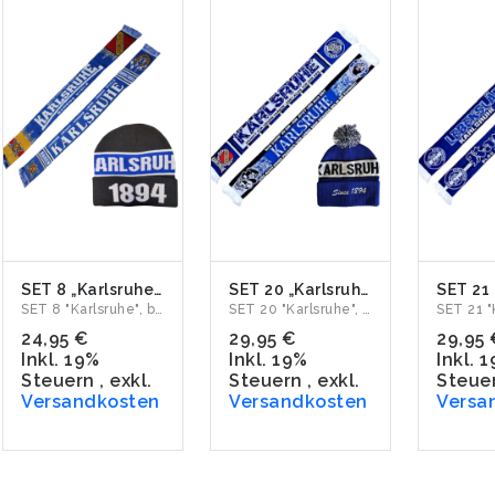
SET 8 „Karlsruhe" Jacquardschal & Wollmütze
SET 20 „Karlsruhe" Jacquardschal & Bommelmütze
SET 8 "Karlsruhe", bestehend aus Jacquardschal "Badens Stolz...
SET 20 "Karlsruhe", bestehend aus Jacquardschal "Kämpft fü...
24,95 €
29,95 €
29,95 
Inkl. 19%
Inkl. 19%
Inkl. 
Steuern
,
exkl.
Steuern
,
exkl.
Steue
Versandkosten
Versandkosten
Versa