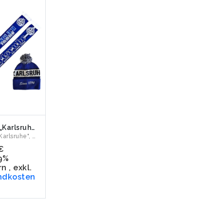
SET 21 „Karlsruhe" Jacquardschal & Bommelmütze
SET 21 "Karlsruhe", bestehend aus Jacquardschal "Lebensläng...
€
19%
rn
,
exkl.
ndkosten