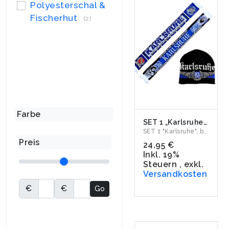
Polyesterschal &
Fischerhut
(2)
Farbe
SET 1 „Karlsruhe" Jacquardschal & Wollmütze
SET 1 "Karlsruhe", bestehend aus Jacquardschal "Kämpft für...
Preis
24,95 €
Inkl. 19%
Steuern
,
exkl.
Versandkosten
€
€
Go