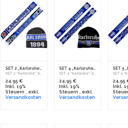
SET 2 „Karlsruhe" Jacquardschal & Wollmütze
SET 4 „Karlsruhe" Jacquardschal & Wollmütze
SET 2 "Karlsruhe", bestehend aus Jacquardschal "Kämpft für...
SET 4 "Karlsruhe", bestehend aus Jacquardschal "Lebenslängl...
24,95 €
24,95 €
24,95 
Inkl. 19%
Inkl. 19%
Inkl. 
Steuern
,
exkl.
Steuern
,
exkl.
Steue
Versandkosten
Versandkosten
Versa