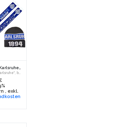
SET 5 „Karlsruhe" Jacquardschal & Wollmütze
SET 5 "Karlsruhe", bestehend aus Jacquardschal "Lebenslängl...
€
19%
rn
,
exkl.
ndkosten