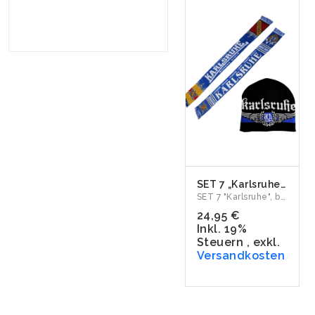
SET 7 „Karlsruhe" Jacquardschal & Wollmütze
SET 7 "Karlsruhe", bestehend aus Jacquardschal "Badens Stolz...
24,95 €
Inkl. 19%
Steuern
,
exkl.
Versandkosten