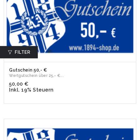
FILTER
Gutschein 50,- €
Wertgutschein über 25,- €...
50,00 €
Inkl. 19% Steuern