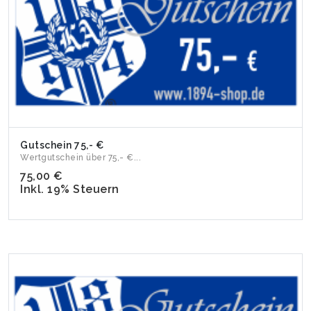
Gutschein 75,- €
Wertgutschein über 75,- €...
75,00 €
Inkl. 19% Steuern