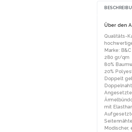
BESCHREIB
Über den A
Qualitäts-K
hochwertig
Marke: B&C
280 gr/qm
80% Baumwo
20% Polyes
Doppelt ge
Doppelnaht 
Angesetzte
Ärmelbündch
mit Elastha
Aufgesetzt
Seitennäht
Modischer, 