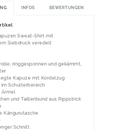
UNG
INFOS
BEWERTUNGEN
rtikel
apuzen Sweat-Shirt mit
em Siebdruck veredelt
lle, ringgesponnen und gekämmt,
ter
legte Kapuze mit Kordelzug
im Schulterbereich
 Ärmel
en und Taillenbund aus Rippstrick
n
e Kängurutasche
e
enger Schnitt