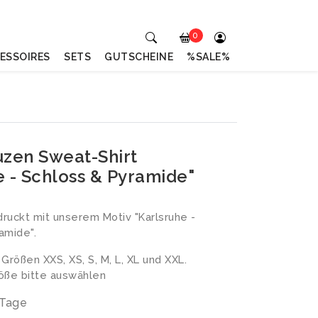
0
ESSOIRES
SETS
GUTSCHEINE
%SALE%
uzen Sweat-Shirt
e - Schloss & Pyramide"
ruckt mit unserem Motiv "Karlsruhe -
amide".
n Größen XXS, XS, S, M, L, XL und XXL.
ße bitte auswählen
 Tage