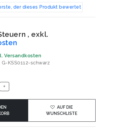
erste, der dieses Produkt bewertet
 Steuern
,
exkl.
osten
gl. Versandkosten
: G-KSS0112-schwarz
DEN
AUF DIE
KORB
WUNSCHLISTE