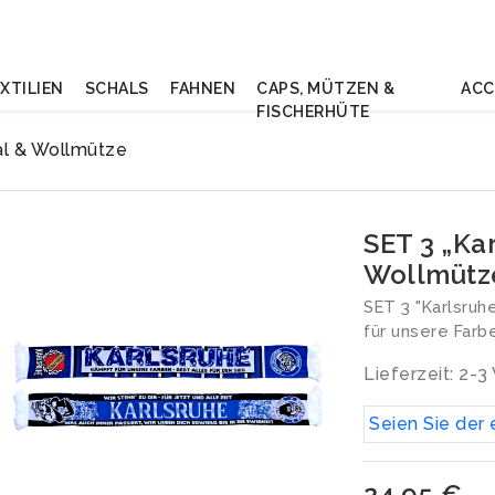
XTILIEN
SCHALS
FAHNEN
CAPS, MÜTZEN &
ACC
FISCHERHÜTE
al & Wollmütze
SET 3 „Ka
Wollmütz
SET 3 "Karlsruh
für unsere Farb
Lieferzeit: 2-
Seien Sie der 
24,95 €