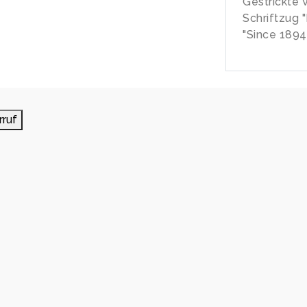
Gestrickte
Schriftzug 
"Since 1894"
rruf