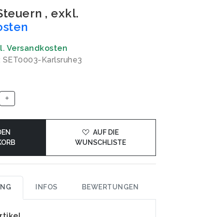
 Steuern
,
exkl.
osten
gl. Versandkosten
: SET0003-Karlsruhe3
DEN
AUF DIE
KORB
WUNSCHLISTE
UNG
INFOS
BEWERTUNGEN
rtikel