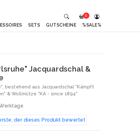
0
ESSOIRES
SETS
GUTSCHEINE
%SALE%
rlsruhe" Jacquardschal &
e
e", bestehend aus Jacquardschal "Kämpft
en" & Wollmütze "KA - since 1894"
3 Werktage
erste, der dieses Produkt bewertet