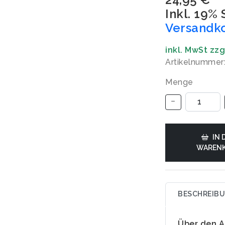
Inkl. 19%
Versandk
inkl. MwSt zz
Artikelnummer
Menge
IN 
WAREN
BESCHREIB
Über den A