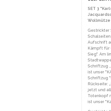
SET 3 "Kar
Jacquardsc
Wollmütze 
Gestrickter
Schalseiten
Aufschrift 
Kämpft für 
Sieg". Am l
Stadtwappen
Schriftzug
ist unser "
Schriftzug "
Rückseite: 
jetzt und al
Totenkopf m
ist unser "K