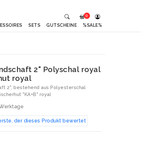
0
ESSOIRES
SETS
GUTSCHEINE
%SALE%
ndschaft 2" Polyschal royal
hut royal
ft 2", bestehend aus Polyesterschal
ischerhut "KA+B" royal
3 Werktage
erste, der dieses Produkt bewertet