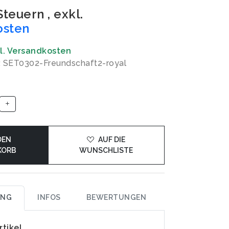
 Steuern
,
exkl.
osten
gl. Versandkosten
: SET0302-Freundschaft2-royal
DEN
AUF DIE
KORB
WUNSCHLISTE
UNG
INFOS
BEWERTUNGEN
rtikel