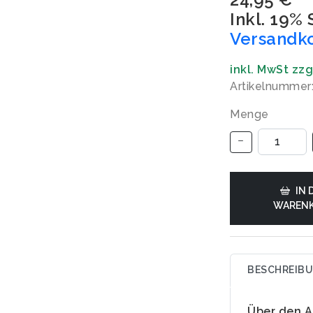
Inkl. 19%
Versandk
inkl. MwSt zz
Artikelnummer
Menge
IN 
WAREN
BESCHREIB
Über den A