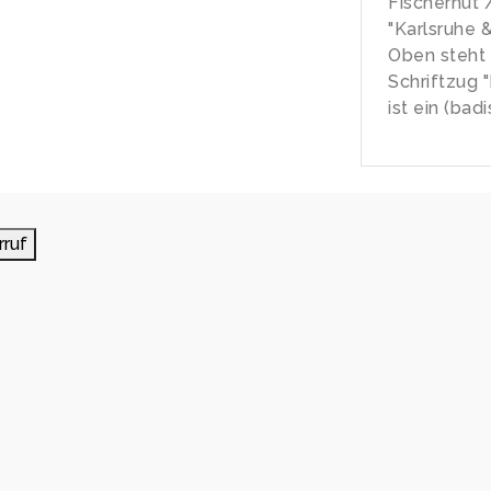
Fischerhut 
"Karlsruhe &
Oben steht 
Schriftzug 
ist ein (bad
rruf