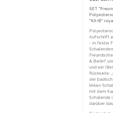
SET "Freun
Polyestersc
"KA+B" roya
Polyestersc
Aufschrift a
- In fester
Schalenden 
Freundschaf
& Berlin" u
und ein (Ber
Rückseite: „
der badisch
linken Scha
mit dem Kar
Schalende i
darüber das