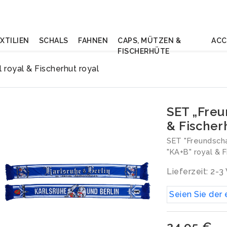
XTILIEN
SCHALS
FAHNEN
CAPS, MÜTZEN &
ACC
FISCHERHÜTE
 royal & Fischerhut royal
SET „Freu
& Fischer
SET "Freundscha
"KA+B" royal & F
Lieferzeit: 2-
Seien Sie der 
24,95 €