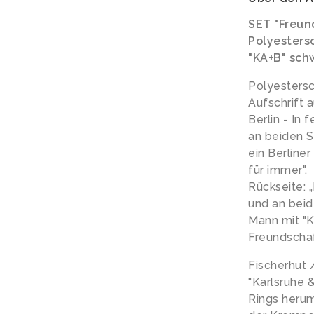
SET "Freun
Polyesters
"KA+B" sch
Polyestersc
Aufschrift a
Berlin - In
an beiden S
ein Berliner
für immer".
Rückseite: 
und an bei
Mann mit "Ka
Freundschaf
Fischerhut 
"Karlsruhe &
Rings herum 