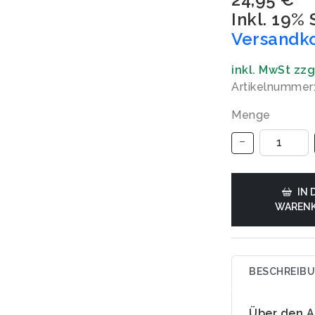
Inkl. 19%
Versandk
inkl. MwSt zz
Artikelnummer
Menge
IN 
WAREN
BESCHREIB
Über den A