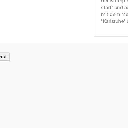
der Krempe
start" und 
mit dem Me
"Karlsruhe" 
rruf