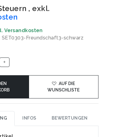
 Steuern
,
exkl.
osten
gl. Versandkosten
: SET0303-Freundschaft3-schwarz
DEN
AUF DIE
KORB
WUNSCHLISTE
UNG
INFOS
BEWERTUNGEN
rtikel