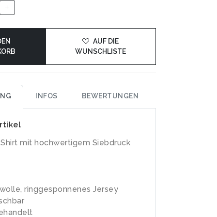
DEN
AUF DIE
KORB
WUNSCHLISTE
UNG
INFOS
BEWERTUNGEN
rtikel
-Shirt mit hochwertigem Siebdruck
olle, ringgesponnenes Jersey
schbar
ehandelt